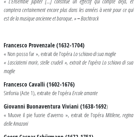
«
L’Ensemble Jupiter […] constitue un effectif qui compte déjà, et
comptera certainement encore plus dans les années à venir pour ce qui
est de la musique ancienne et baroque. »
–
Bachtrack
Francesco Provenzale (1632-1704)
« Non posso far », extrait de l’opéra
Lo
s
chiavo di sua moglie
« Lasciatemi morir, stelle crudeli », extrait de l’opéra Lo schiavo di sua
moglie
Francesco Cavalli (1602-1676)
Sinfonia (Acte 1), extraite de l’opéra
Ercole amante
Giovanni Buonaventura Viviani (1638-1692
)
« Muove il pie fuorie d’averno », extrait de l’opéra
Mitilene, regina
delle Amazoni
Georg Caspar Schürmann (1672-1751)