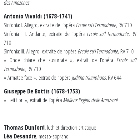
des Amazones
Antonio Vivaldi (1678-1741)
Sinfonia: I. Allegro, extraite de l’opéra
Ercole su’l Termodonte,
RV 710
Sinfonia : II. Andante, extraite de l’opéra
Ercole su’l Termodonte,
RV
710
Sinfonia: III. Allegro, extraite de l’opéra
Ercole su’l Termodonte,
RV 710
« Onde chiare che susurrate », extrait de l’opéra
Ercole su’l
Termodonte,
RV 710
« Armatae face », extrait de l’opéra
Juditha triumphans,
RV 644
Giuseppe De Bottis (1678-1753)
« Lieti fiori », extrait de l’opéra
Mitilene Regina delle Amazzoni
Thomas Dunford
, luth et direction artistique
Léa Desandre
, mezzo-soprano