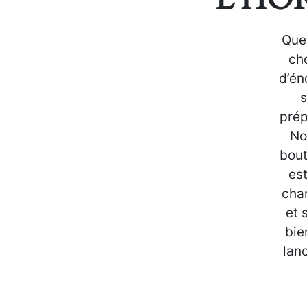
Que
ch
d’én
s
prép
No
bout
est
chan
et 
bie
lanc